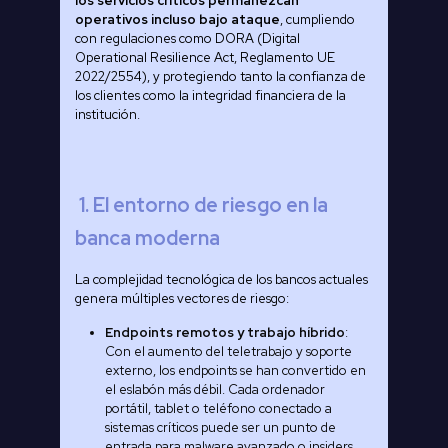
los servicios críticos permanezcan
operativos incluso bajo ataque
, cumpliendo
con regulaciones como DORA (Digital
Operational Resilience Act, Reglamento UE
2022/2554), y protegiendo tanto la confianza de
los clientes como la integridad financiera de la
institución.
1. El entorno de riesgo en la
banca moderna
La complejidad tecnológica de los bancos actuales
genera múltiples vectores de riesgo:
Endpoints remotos y trabajo híbrido
:
Con el aumento del teletrabajo y soporte
externo, los endpoints se han convertido en
el eslabón más débil. Cada ordenador
portátil, tablet o teléfono conectado a
sistemas críticos puede ser un punto de
entrada para malware avanzado o insiders