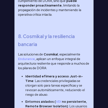
cumplimiento de DORA, sino que
puede
responder proactivamente
, limitando la
propagación de incidentes y manteniendo la
operativa crítica intacta.
8. Cosmikal y la resiliencia
bancaria
Las soluciones de
Cosmikal
, especialmente
Endurance
, aplican un enfoque integral de
arquitectura resiliente que responde a muchos de
los pilares de DORA:
Identidad efímera y acceso Just-in-
Time
: Las credenciales privilegiadas se
otorgan solo para tareas específicas y se
revocan automáticamente, reduciendo el
riesgo de abuso.
Entornos aislados (
VDI
no persistente,
Remote Browser Isolation)
: Los usuarios