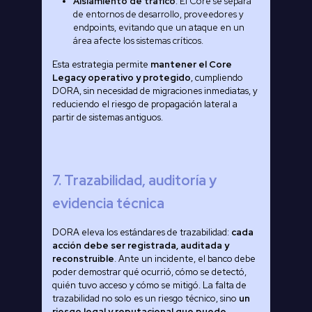
Aislamiento de tráfico
: El Core se separa
de entornos de desarrollo, proveedores y
endpoints, evitando que un ataque en un
área afecte los sistemas críticos.
Esta estrategia permite
mantener el Core
Legacy operativo y protegido
, cumpliendo
DORA, sin necesidad de migraciones inmediatas, y
reduciendo el riesgo de propagación lateral a
partir de sistemas antiguos.
7. Trazabilidad, auditoría y
evidencia técnica
DORA eleva los estándares de trazabilidad:
cada
acción debe ser registrada, auditada y
reconstruible
. Ante un incidente, el banco debe
poder demostrar qué ocurrió, cómo se detectó,
quién tuvo acceso y cómo se mitigó. La falta de
trazabilidad no solo es un riesgo técnico, sino
un
riesgo legal y reputacional que puede