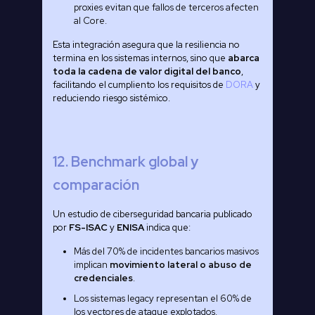
proxies evitan que fallos de terceros afecten
al Core.
Esta integración asegura que la resiliencia no
termina en los sistemas internos, sino que
abarca
toda la cadena de valor digital del banco
,
facilitando el cumpliento los requisitos de
DORA
y
reduciendo riesgo sistémico.
12. Benchmark global y
comparación
Un estudio de ciberseguridad bancaria publicado
por
FS-ISAC
y
ENISA
indica que:
Más del 70% de incidentes bancarios masivos
implican
movimiento lateral o abuso de
credenciales
.
Los sistemas legacy representan el 60% de
los vectores de ataque explotados.