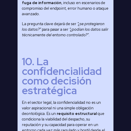
fuga de información
, incluso en escenarios de
compromiso del endpoint, error humano o ataque
avanzado.
La pregunta clave dejará de ser
“¿se protegieron
los datos?”
para pasar a ser
“¿podían los datos salir
técnicamente del entorno controlado?”
.
10. La
confidencialidad
como decisión
estratégica
En el sector legal, la confidencialidad no es un
valor aspiracional ni una simple obligación
deontológica. Es un
requisito estructural
que
condiciona la viabilidad del despacho, su
reputación y su capacidad para operar en un
entorno cada vez más regulado y hostil desde el