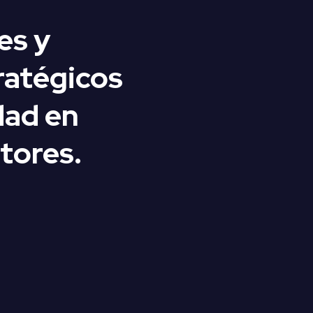
es y
ratégicos
dad en
tores.