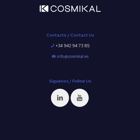
c
í
o
.
Contacto / Contact Us
+34 942 94 73 85
info@cosmikal.es
Síguenos / Follow Us