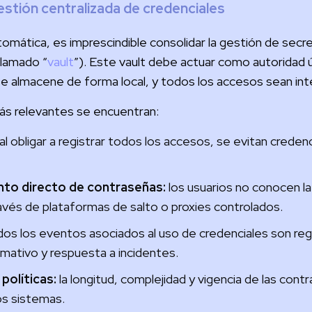
estión centralizada de credenciales
omática, es imprescindible consolidar la gestión de secr
llamado “
vault
”). Este vault debe actuar como autoridad 
se almacene de forma local, y todos los accesos sean in
más relevantes se encuentran:
al obligar a registrar todos los accesos, se evitan creden
nto directo de contraseñas:
los usuarios no conocen la
avés de plataformas de salto o proxies controlados.
os los eventos asociados al uso de credenciales son reg
rmativo y respuesta a incidentes.
políticas:
la longitud, complejidad y vigencia de las con
os sistemas.