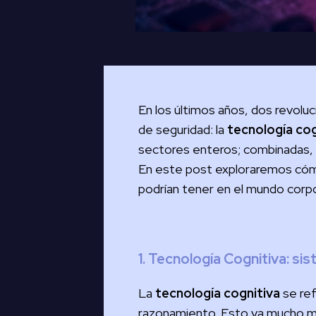
En los últimos años, dos revoluc
de seguridad: la
tecnología cog
sectores enteros; combinadas, p
En este post exploraremos cómo 
podrían tener en el mundo corpo
1. Tecnología Cognitiva: 
La
tecnología cognitiva
se ref
razonamiento. Esto va mucho más a