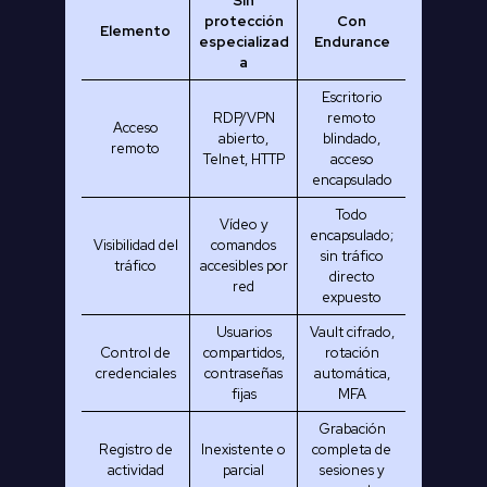
Sin
protección
Con
Elemento
especializad
Endurance
a
Escritorio
RDP/VPN
remoto
Acceso
abierto,
blindado,
remoto
Telnet, HTTP
acceso
encapsulado
Todo
Vídeo y
encapsulado;
Visibilidad del
comandos
sin tráfico
tráfico
accesibles por
directo
red
expuesto
Usuarios
Vault cifrado,
Control de
compartidos,
rotación
credenciales
contraseñas
automática,
fijas
MFA
Grabación
Registro de
Inexistente o
completa de
actividad
parcial
sesiones y