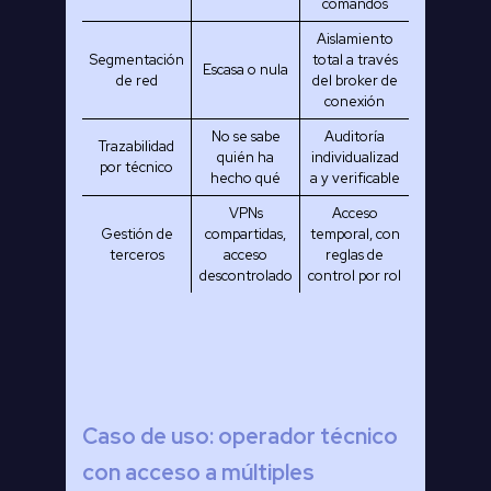
comandos
Aislamiento
Segmentación
total a través
Escasa o nula
de red
del broker de
conexión
No se sabe
Auditoría
Trazabilidad
quién ha
individualizad
por técnico
hecho qué
a y verificable
VPNs
Acceso
Gestión de
compartidas,
temporal, con
terceros
acceso
reglas de
descontrolado
control por rol
Caso de uso: operador técnico
con acceso a múltiples