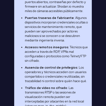
puertos abiertos, contraseñas por defecto y
firmware sin actualizar. Shodan.io muestra
miles de cámaras accesibles públicamente.
Puertas traseras de fabricante
: Algunos
dispositivos incorporan credenciales ocultas o
servicios de mantenimiento remoto, que
pueden ser aprovechados por actores
maliciosos si se conocen o se descubren
mediante ingeniería inversa.
Accesos remotos inseguros
: Técnicos que
acceden a través de RDP, VPNs mal
configuradas o protocolos como Telnet/FTP
sin cifrado.
Ausencia de control de privilegios
: Los
operadores y técnicos acceden con usuarios
compartidos o credenciales reutilizadas, sin
trazabilidad ni control sobre quién hace qué.
Tráfico de vídeo no cifrado
: Las
transmisiones RTSP o las sesiones de
visualización remota pueden ser
interceptadas por atacantes en la red local
(ataques man-in-the-middle).