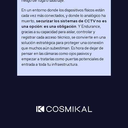
riesgo de fuga o sabotaje.
En un entorno donde los dispositivos físicos están
cada vez más conectados, y donde lo analógico ha
muerto,
securizar los sistemas de CCTV no es
una opción: es una obligación
. Y Endurance,
gracias a su capacidad para aislar, controlar y
registrar cada acceso técnico, se convierte en una
solución estratégica para proteger una conexión
que muchos aún subestiman. Es hora de dejar de
pensar en las cámaras como ojos pasivos y
empezar a tratarlas como puertas potenciales de
entrada a toda tu infraestructura.