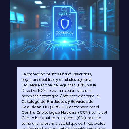
La protección de infraestructuras críticas,
organismos públicos y entidades sujetas al
Esquema Nacional de Seguridad (ENS) y a la
Directiva NIS2 no es una opción, sino una
necesidad estratégica. Ante este escenario, el
Catálogo de Productos y Servicios de
Seguridad TIC (CPSTIC)
, gestionado por el
Centro Criptológico Nacional (CCN)
, parte del
Centro Nacional de Inteligencia (CNI), se erige
como una referencia estatal que certifica, evalúa
y valida productos y servicios tecnológicos con los