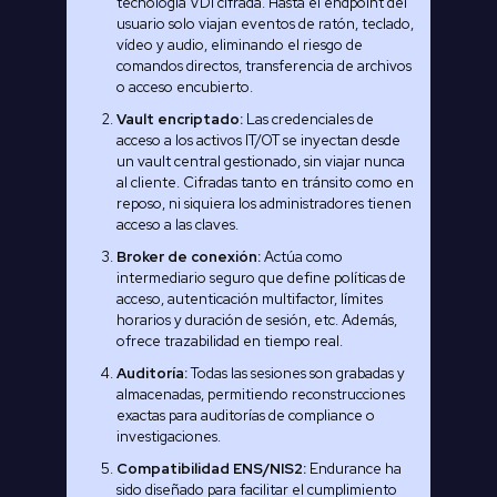
tecnología VDI cifrada. Hasta el endpoint del
usuario solo viajan eventos de ratón, teclado,
vídeo y audio, eliminando el riesgo de
comandos directos, transferencia de archivos
o acceso encubierto.
Vault encriptado:
Las credenciales de
acceso a los activos IT/OT se inyectan desde
un vault central gestionado, sin viajar nunca
al cliente. Cifradas tanto en tránsito como en
reposo, ni siquiera los administradores tienen
acceso a las claves.
Broker de conexión:
Actúa como
intermediario seguro que define políticas de
acceso, autenticación multifactor, límites
horarios y duración de sesión, etc. Además,
ofrece trazabilidad en tiempo real.
Auditoría:
Todas las sesiones son grabadas y
almacenadas, permitiendo reconstrucciones
exactas para auditorías de compliance o
investigaciones.
Compatibilidad ENS/NIS2:
Endurance ha
sido diseñado para facilitar el cumplimiento