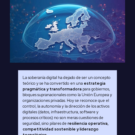
La soberanía digital ha dejado de ser un concepto
teórico y se ha convertido en una
estrategia
pragmática y transformadora
para gobiernos,
bloques supranacionales como la Unión Europea y
organizaciones privadas. Hoy se reconoce que el
control, la autonomía y la dirección de los activos
digitales (datos, infraestructura, software y
procesos críticos) no son meras cuestiones de
seguridad, sino pilares de
resiliencia operativa,
competitividad sostenible y liderazgo
tecnológico
.